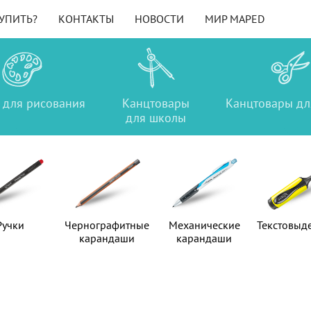
КУПИТЬ?
КОНТАКТЫ
НОВОСТИ
МИР MAPED
ы
для рисования
Товары
Канцтовары
Канцтовары
Канцтовары
Канцтовары
дл
а
для рисования
для школы
для школы
для офиса
Ручки
Ручки
Чернографитные
Чернографитные
Механические
Механические
Текстовыд
Текстовыд
карандаши
карандаши
карандаши
карандаши
Каталог продукции. Страница 3