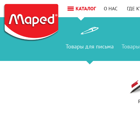
КАТАЛОГ
О НАС
ГДЕ 
Товары
для письма
Товары
Товар
для письм