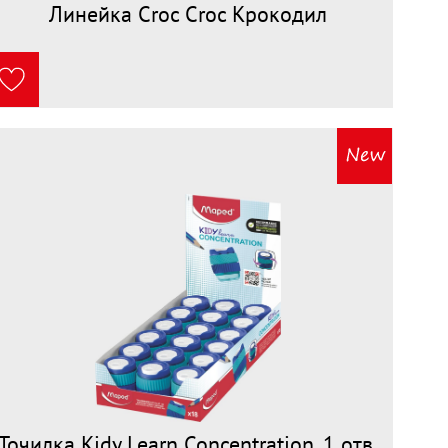
Линейка Croc Croc Крокодил
Точилка Kidy Learn Concentration, 1 отв.