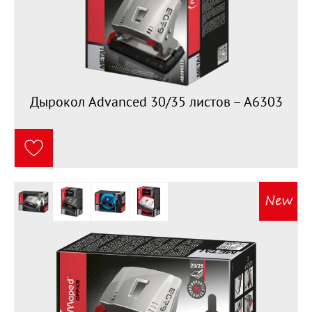
Дырокол Advanced 30/35 листов – A6303