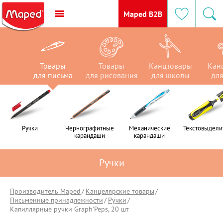
Maped B2B
Товары
Канцтовары
Канцтовары
Товары
Товары
Товары
Канцтовары
Кан
для письма
для рисования
для рисования
для письма
для школы
для офиса
для школы
для
Ручки
Ручки
Чернографитные
Чернографитные
Механические
Механические
Текстовыдели
Текстовыдели
карандаши
карандаши
карандаши
карандаши
Ручки
Производитель Maped
Канцелярские товары
Письменные принадлежности
Ручки
Капиллярные ручки Graph'Peps, 20 шт