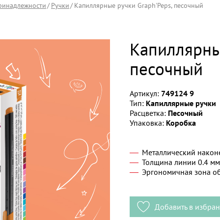
ринадлежности
Ручки
Капиллярные ручки Graph'Peps, песочный
Капиллярны
песочный
Артикул:
749124 9
Тип:
Капиллярные ручки
Расцветка:
Песочный
Упаковка:
Коробка
Металлический након
Толщина линии 0.4 мм
Эргономичная зона о
Добавить в избра