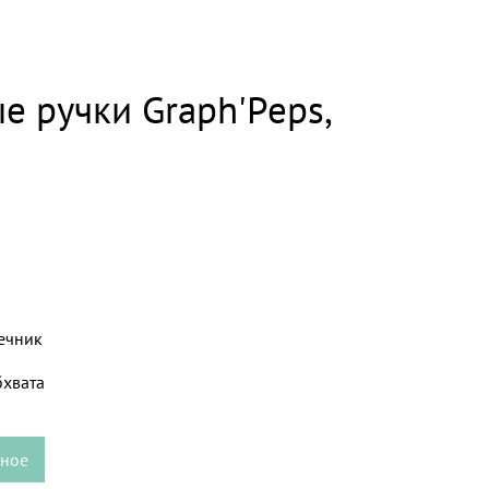
е ручки Graph'Peps,
ечник
бхвата
нное