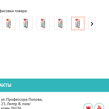
асовки товара:
АКТЫ
ул. Профессора Попова,
23, Литер В, пом/
комн 3Н/36,