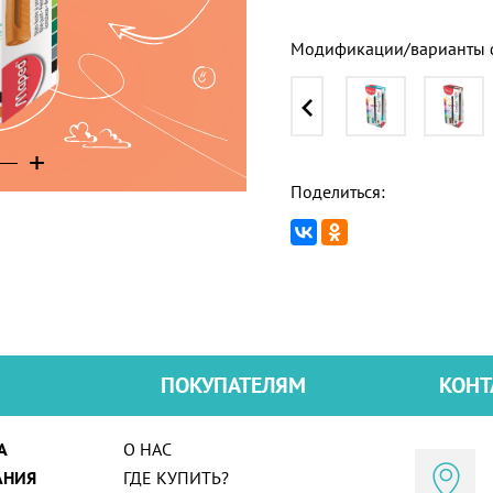
Модификации/варианты ф
+
+
Поделиться:
ПОКУПАТЕЛЯМ
КОНТ
А
О НАС
АНИЯ
ГДЕ КУПИТЬ?