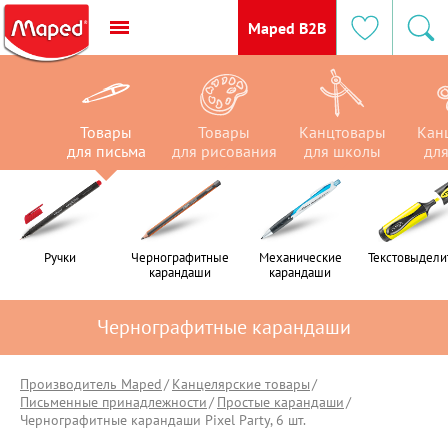
Maped B2B
Товары
Канцтовары
Канцтовары
Товары
Товары
Товары
Канцтовары
Кан
для письма
для рисования
для рисования
для письма
для школы
для офиса
для школы
для
Ручки
Ручки
Чернографитные
Чернографитные
Механические
Механические
Текстовыдели
Текстовыдели
карандаши
карандаши
карандаши
карандаши
Чернографитные карандаши
Производитель Maped
Канцелярские товары
Письменные принадлежности
Простые карандаши
Чернографитные карандаши Pixel Party, 6 шт.