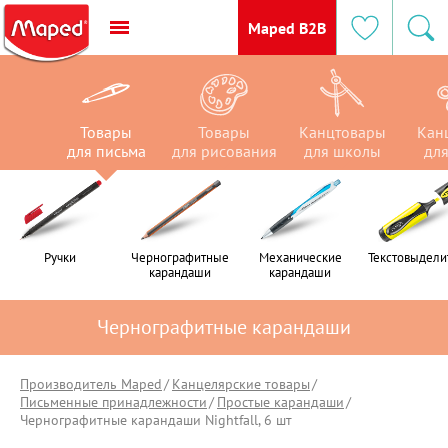
Maped B2B
Товары
Канцтовары
Канцтовары
Товары
Товары
Товары
Канцтовары
Кан
для письма
для рисования
для рисования
для письма
для школы
для офиса
для школы
для
Ручки
Ручки
Чернографитные
Чернографитные
Механические
Механические
Текстовыдели
Текстовыдели
карандаши
карандаши
карандаши
карандаши
Чернографитные карандаши
Производитель Maped
Канцелярские товары
Письменные принадлежности
Простые карандаши
Чернографитные карандаши Nightfall, 6 шт