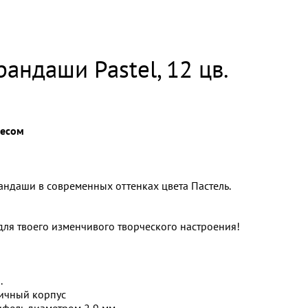
андаши Pastel, 12 цв.
весом
ндаши в современных оттенках цвета Пастель.
для твоего изменчивого творческого настроения!
.
ичный корпус
ифель диаметром 2,9 мм