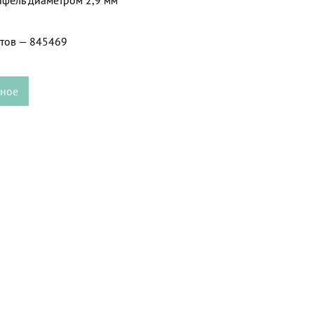
етов — 845469
нное