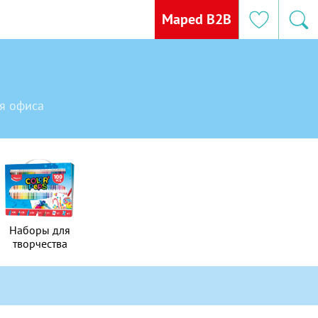
Maped B2B
я офиса
Наборы для
Наборы для
творчества
творчества