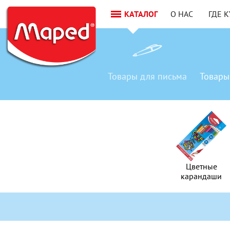
КАТАЛОГ
О НАС
ГДЕ 
Товары
для письма
Товары
Товар
для письм
Цветные
Цветные
карандаши
карандаши