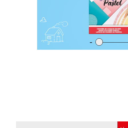
-
-
-