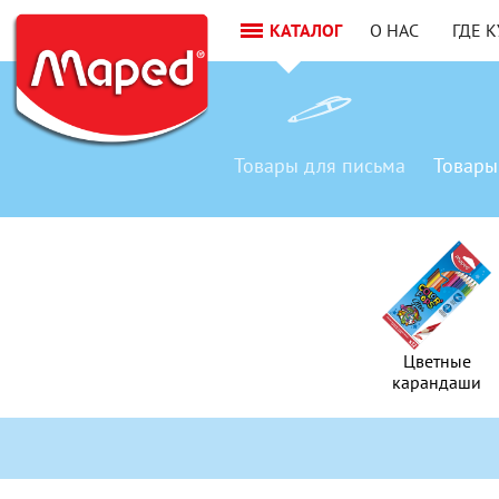
КАТАЛОГ
О НАС
ГДЕ 
Товары
для письма
Товары
Товар
для письм
Цветные
Цветные
карандаши
карандаши