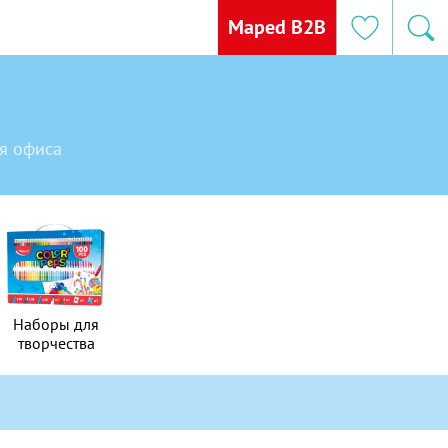
Maped B2B
я офиса
Наборы для
Наборы для
творчества
творчества