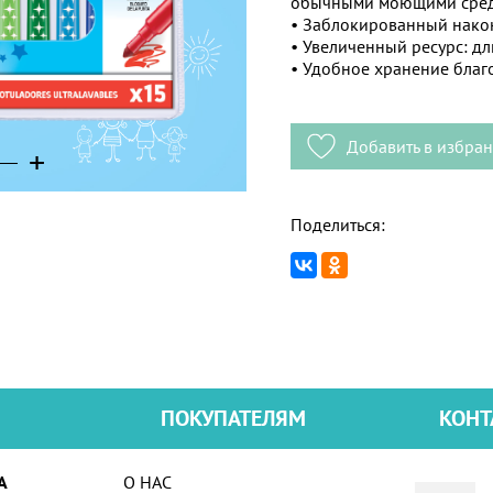
обычными моющими сред
• Заблокированный нако
• Увеличенный ресурс: дл
• Удобное хранение благ
Добавить в избра
+
+
+
+
Поделиться:
ПОКУПАТЕЛЯМ
КОНТ
А
О НАС