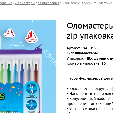
сования
Фломастеры для рисования
Фломастеры Long Life (пластиков
Фломастеры 
zip упаковка
Артикул:
845015
Тип:
Фломастеры
Упаковка:
ПВХ футляр с 
Кол-во в упаковке:
15
Набор фломастеров для 
• Классическая округлая
• Насыщенные цвета для 
• Конусовидный наконеч
проведения тонких лини
• Ультра- смываемые черн