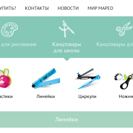
КУПИТЬ?
КОНТАКТЫ
НОВОСТИ
МИР MAPED
ы
для рисования
Товары
Канцтовары
Канцтовары
Канцтовары
Канцтовары
дл
а
для рисования
для школы
для школы
для офиса
астики
астики
Линейки
Линейки
Циркули
Циркули
Ножн
Ножн
Линейки