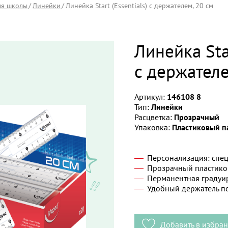
ля школы
Линейки
Линейка Start (Essentials) с держателем, 20 см
Линейка Star
с держателе
Артикул:
146108 8
Тип:
Линейки
Расцветка:
Прозрачный
Упаковка:
Пластиковый п
Персонализация: спец
Прозрачный пластико
Перманентная градуи
Удобный держатель п
Добавить в избра