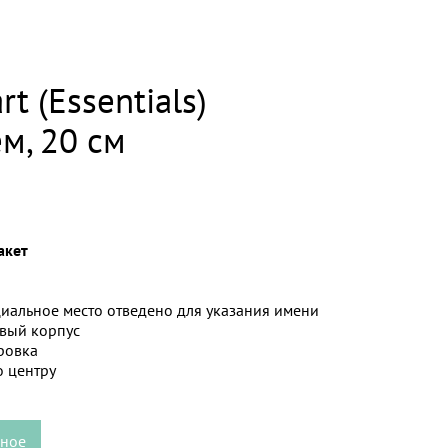
t (Essentials)
м, 20 см
акет
иальное место отведено для указания имени
вый корпус
ровка
о центру
нное