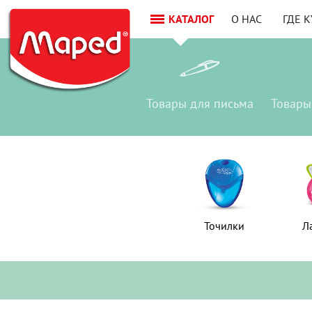
КАТАЛОГ
О НАС
ГДЕ 
Товары
для письма
Товары
Товар
для письм
Точилки
Точилки
Л
Л