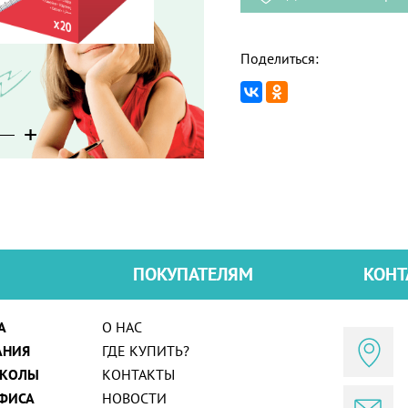
Поделиться:
+
+
+
+
ПОКУПАТЕЛЯМ
КОНТ
А
О НАС
АНИЯ
ГДЕ КУПИТЬ?
ШКОЛЫ
КОНТАКТЫ
ФИСА
НОВОСТИ