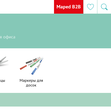
Maped B2B
я офиса
ицы
ицы
Маркеры для
Маркеры для
досок
досок